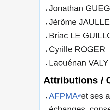
Jonathan GUE
Jérôme JAULLE
Briac LE GUIL
Cyrille ROGER
Laouénan VALY
Attributions / 
AFPMA
et ses a
échanges, consei