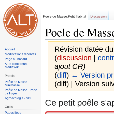
Poele de Masse.Petit Habitat
Discussion
Poele de Mass
Révision datée du
Accueil
Modifications récentes
(
discussion
|
contr
Page au hasard
Aide concernant
ajout CR
)
MediaWiki
(
diff
)
← Version p
Projets
(diff) | Version sui
Poêle de Masse -
MiniMasse
Poêle de Masse - Porte
de Foyer
Aller
Aller
Agroécologie - SIG
Ce petit poêle s'a
à
à
Outils
la
la
Pages liées