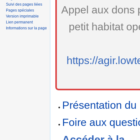
navigation
recherche
Suivi des pages liées
Appel aux dons 
Pages spéciales
Version imprimable
Lien permanent
petit habitat o
Informations sur la page
https://agir.lowt
Présentation du
Foire aux questi
Accéder à la