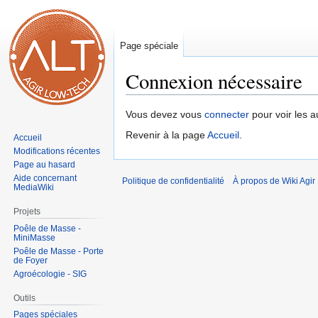
Page spéciale
Connexion nécessaire
Aller
Aller
Vous devez vous
connecter
pour voir les a
à
à
Revenir à la page
Accueil
.
Accueil
la
la
Modifications récentes
navigation
recherche
Page au hasard
Aide concernant
Politique de confidentialité
À propos de Wiki Agi
MediaWiki
Projets
Poêle de Masse -
MiniMasse
Poêle de Masse - Porte
de Foyer
Agroécologie - SIG
Outils
Pages spéciales