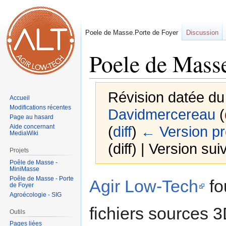
Poele de Masse.Porte de Foyer
Discussion
Poele de Mass
Révision datée du
Accueil
Modifications récentes
Davidmercereau
(
Page au hasard
Aide concernant
(
diff
)
← Version p
MediaWiki
(diff) | Version sui
Projets
Poêle de Masse -
MiniMasse
Aller
Aller
Poêle de Masse - Porte
Agir Low-Tech
fo
de Foyer
à
à
Agroécologie - SIG
la
la
fichiers sources 
navigation
recherche
Outils
Pages liées