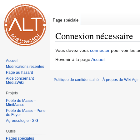
Page spéciale
Connexion nécessaire
Aller
Aller
Vous devez vous
connecter
pour voir les a
à
à
Revenir à la page
Accueil
.
Accueil
la
la
Modifications récentes
navigation
recherche
Page au hasard
Aide concernant
Politique de confidentialité
À propos de Wiki Agi
MediaWiki
Projets
Poêle de Masse -
MiniMasse
Poêle de Masse - Porte
de Foyer
Agroécologie - SIG
Outils
Pages spéciales