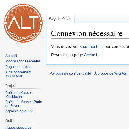
Page spéciale
Connexion nécessaire
Aller
Aller
Vous devez vous
connecter
pour voir les a
à
à
Revenir à la page
Accueil
.
Accueil
la
la
Modifications récentes
navigation
recherche
Page au hasard
Aide concernant
Politique de confidentialité
À propos de Wiki Agi
MediaWiki
Projets
Poêle de Masse -
MiniMasse
Poêle de Masse - Porte
de Foyer
Agroécologie - SIG
Outils
Pages spéciales